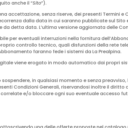
uito anche il “
Sito
”).
na accettazione, senza riserve, dei presenti Termini e C
ecorrenza dalla data in cui saranno pubblicate sul Sito 
da detta data. L’ultima versione aggiornata delle Condiz
bile per eventuali interruzioni nella fornitura dell’Ab
prio controllo tecnico, quali disfunzioni della rete tel
Abbonamento faranno fede i sistemi da La Prealpina.
itale viene erogato in modo automatico dai propri siste
are o sospendere, in qualsiasi momento e senza preavviso
esenti Condizioni Generali, riservandosi inoltre il diritto
oni correlate e/o bloccare ogni suo eventuale accesso f
ottoscrivendo una delle offerte proposte nel catalogo p