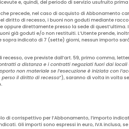
icevute e, quindi, del periodo di servizio usufruito prima 
5.6 che precede, nel caso di acquisto di Abbonamento ca
io del diritto di recesso, i buoni non goduti mediante ra
se oppure direttamente presso la sede di quest’ultima. I
ni già goduti e/o non restituiti. L’Utente prende, inolt
e sopra indicato di 7 (sette) giorni, nessun importo sarà 
to di recesso, ove previste dall’art. 59, primo comma, le
 contratti a distanza e i contratti negoziati fuori dai loc
upporto non materiale se l’esecuzione è iniziata con l
perso il diritto di recesso
”), saranno di volta in volta s
.
tolo di corrispettivo per l’Abbonamento, l’importo indica
indicati. Gli importi sono espressi in euro, IVA inclusa