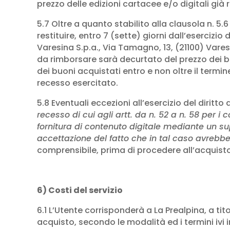
prezzo delle edizioni cartacee e/o digitali già r
5.7 Oltre a quanto stabilito alla clausola n. 
restituire, entro 7 (sette) giorni dall’eserciz
Varesina S.p.a., Via Tamagno, 13, (21100) Vare
da rimborsare sarà decurtato del prezzo dei buo
dei buoni acquistati entro e non oltre il termin
recesso esercitato.
5.8 Eventuali eccezioni all’esercizio del dirit
recesso di cui agli artt. da n. 52 a n. 58 per i
fornitura di contenuto digitale mediante un s
accettazione del fatto che in tal caso avrebbe 
comprensibile, prima di procedere all’acquisto
6) Costi del servizio
6.1 L’Utente corrisponderà a La Prealpina, a ti
acquisto, secondo le modalità ed i termini ivi 