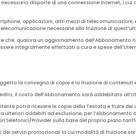
è necessario disporre di una connessione Internet, i cui 
rtphone, applicazioni, altri mezzi di telecomunicazioni
elecomunicazione necessarie alla fruizione di quest’ult
nte che, qualora un aggiornamento dell’Abbonamento ri
ssere integralmente effettuati a cura e spese dell’Uten
tto la consegna di copie e la fruizione di contenuti ed
credito, il costo dell’Abbonamento sarà addebitato all’
tente potrà ricevere le copie della Testata e fruire dei
za ulteriori addebiti ad esclusione, per l’Abbonamento di
 telefonici/Provider sulla base del proprio piano tariff
dei servizi promozionali la cui modalità di fruizione sarà 