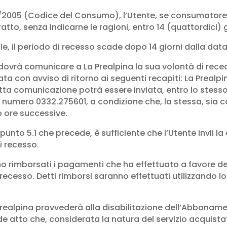
 206/2005 (Codice del Consumo), l’Utente, se consumator
atto, senza indicarne le ragioni, entro 14 (quattordici) g
le, il periodo di recesso scade dopo 14 giorni dalla da
nte dovrà comunicare a La Prealpina la sua volontà di re
 con avviso di ritorno ai seguenti recapiti: La Prealpina
etta comunicazione potrà essere inviata, entro lo stes
al numero 0332.275601, a condizione che, la stessa, s
o ore successive.
l punto 5.1 che precede, è sufficiente che l’Utente invii la
i recesso.
no rimborsati i pagamenti che ha effettuato a favore de 
 recesso. Detti rimborsi saranno effettuati utilizzando 
Prealpina provvederà alla disabilitazione dell’Abboname
nde atto che, considerata la natura del servizio acquist