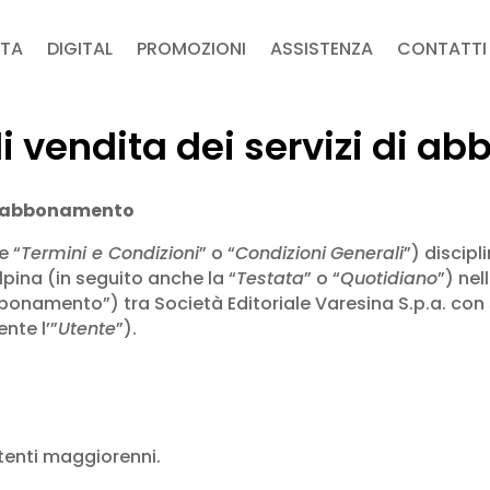
TA
DIGITAL
PROMOZIONI
ASSISTENZA
CONTATTI
di vendita dei servizi di 
 di abbonamento
e “
Termini e Condizioni
” o “
Condizioni
Generali
”) discip
pina (in seguito anche la “
Testata
” o “
Quotidiano
”) ne
onamento”) tra Società Editoriale Varesina S.p.a. con 
nte l’”
Utente
”).
Utenti maggiorenni.