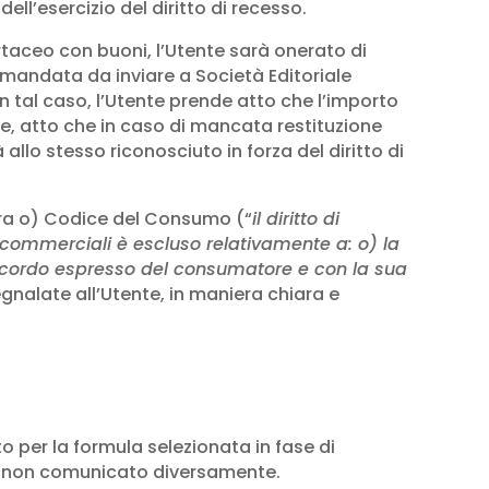
dell’esercizio del diritto di recesso.
rtaceo con buoni, l’Utente sarà onerato di
ccomandata da inviare a Società Editoriale
n tal caso, l’Utente prende atto che l’importo
re, atto che in caso di mancata restituzione
allo stesso riconosciuto in forza del diritto di
ttera o) Codice del Consumo (“
il diritto di
ali commerciali è escluso relativamente a: o) la
’accordo espresso del consumatore e con la sua
egnalate all’Utente, in maniera chiara e
to per la formula selezionata in fase di
, se non comunicato diversamente.