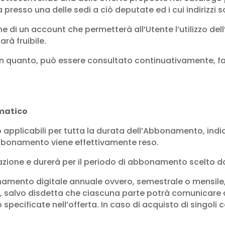
 presso una delle sedi a ciò deputate ed i cui indirizzi s
ione di un account che permetterà all’Utente l’utilizzo 
rà fruibile.
quanto, può essere consultato continuativamente, fatte
matico
no applicabili per tutta la durata dell’Abbonamento, i
l’Abbonamento viene effettivamente reso.
azione e durerà per il periodo di abbonamento scelto da
onamento digitale annuale ovvero, semestrale o mensile
, salvo disdetta che ciascuna parte potrà comunicare al
pecificate nell’offerta. In caso di acquisto di singoli c