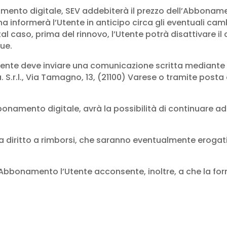
amento digitale, SEV addebiterà il prezzo dell’Abbon
pina informerà l’Utente in anticipo circa gli eventuali 
n tal caso, prima del rinnovo, l’Utente potrà disattivar
ue.
Utente deve inviare una comunicazione scritta mediant
 S.r.l., Via Tamagno, 13, (21100) Varese o tramite posta 
bbonamento digitale, avrà la possibilità di continuare a
da diritto a rimborsi, che saranno eventualmente erogati
ll’Abbonamento l’Utente acconsente, inoltre, a che la fo