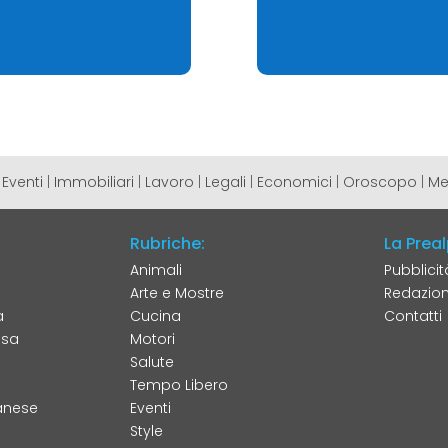
|
Eventi
|
Immobiliari
|
Lavoro
|
Legali
|
Economici
|
Oroscopo
|
Me
Rubriche:
La Preal
Animali
Pubblicit
Arte e Mostre
Redazion
a
Cucina
Contatti
nsa
Motori
Salute
Tempo Libero
anese
Eventi
Style