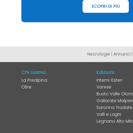
SCOPRI DI PIÙ
Necrologie
|
Annunci
Chi siamo:
Edizioni:
La Prealpina
Interni-Esteri
Oltre
Varese
Busto Valle Olon
Gallarate Malpe
Saronno Tradate
Valli e Laghi
Legnano Alto Mil