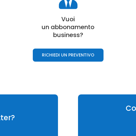
Vuoi
un a
bbonamento
business
?
RICHIEDI UN PREVENTIVO
Co
ter?