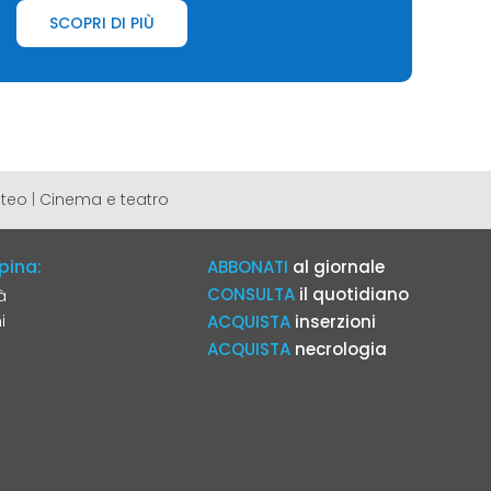
SCOPRI DI PIÙ
teo
|
Cinema e teatro
pina:
ABBONATI
al giornale
CONSULTA
il quotidiano
à
i
ACQUISTA
inserzioni
ACQUISTA
necrologia