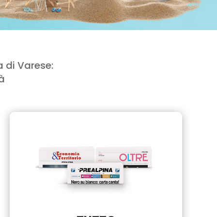
 di Varese:
tà