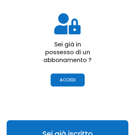

Sei già in
possesso di un
a
bbonamento
?
ACCEDI
Sei già iscritto