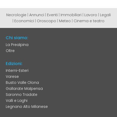
Necrologie
|
Annunci
|
Eventi
|
Immobiliari
|
Lavoro
|
Legali
|
Economici
|
Oroscopo
|
Meteo
|
Cinema e teatro
Chi siamo:
La Prealpina
Oltre
Edizioni:
Interni-Esteri
Varese
Busto Valle Olona
Gallarate Malpensa
Saronno Tradate
Valli e Laghi
Legnano Alto Milanese