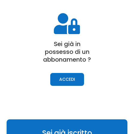

Sei già in
possesso di un
a
bbonamento
?
ACCEDI
Sei già iscritto