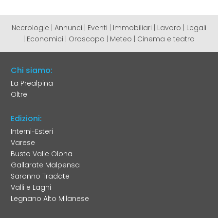
Necrologie
|
Annunci
|
Eventi
|
Immobiliari
|
Lavoro
|
Legali
|
Economici
|
Oroscopo
|
Meteo
|
Cinema e teatro
Chi siamo:
La Prealpina
Oltre
Edizioni:
Interni-Esteri
Varese
Busto Valle Olona
Gallarate Malpensa
Saronno Tradate
Valli e Laghi
Legnano Alto Milanese