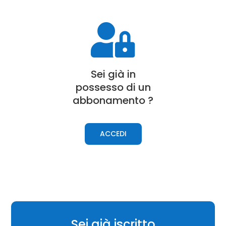

Sei già in
possesso di un
a
bbonamento
?
ACCEDI
Sei già iscritto